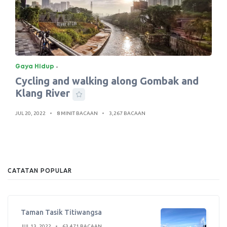
Gaya Hidup
Cycling and walking along Gombak and
Klang River
JUL 20, 2022
8 MINIT BACAAN
3,267 BACAAN
CATATAN POPULAR
Taman Tasik Titiwangsa
JUL 13, 2022
63,471 BACAAN