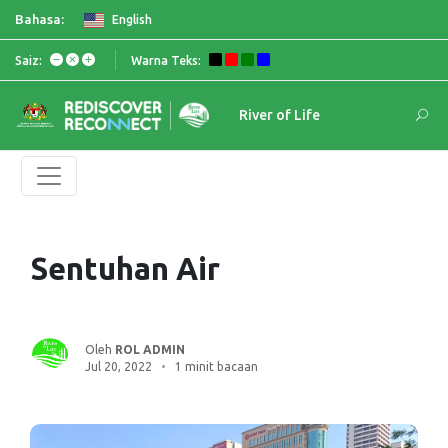
Bahasa:
English
Saiz:
Warna Teks:
River of Life
Sentuhan Air
Oleh
ROL ADMIN
Jul 20, 2022
1 minit bacaan