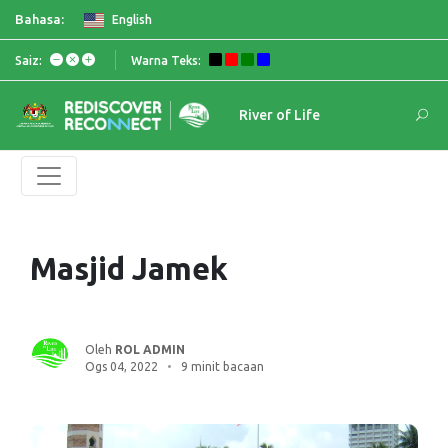
Bahasa:
English
Saiz:
Warna Teks:
River of Life
Masjid Jamek
Oleh
ROL ADMIN
Ogs 04, 2022
9 minit bacaan