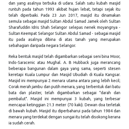
dan yang asalnya terbuka di udara. Salah satu kubah masjid
runtuh pada tahun 1993 akibat hujan lebat, tetapi sejak itu
telah diperbaiki. Pada 23 Jun 2017, masjid itu dinamakan
semula sebagai masjid Sultan Abdul Samad Jamek oleh Sultan
Sharafuddin Idris Shah Selangor selepas nenek moyangnya -
Sultan Keempat Selangor Sultan Abdul Samad - sebagai masjid
itu pada asalnya dibina di atas tanah yang merupakan
sebahagian daripada negara Selangor.
Reka bentuk masjid telah digambarkan sebagai seni bina Moor,
Indo-Saracenic atau Mughal. A. B Hubback juga merancang
beberapa bangunan dalam gaya yang sama, seperti stesen
keretapi Kuala Lumpur dan Masjid Ubudiah di Kuala Kangsar.
Masjid ini mempunyai 2 menara utama antara yang lebih kecil;
Corak merah jambu dan putih menara, yang terbentuk dari batu
bata dan plaster, telah digambarkan sebagai "darah dan
pembalut". Masjid ini mempunyai 3 kubah, yang terbesar
mencapai ketinggian 21.3 meter (70 kaki). Dewan doa terletak
di bawah kubah. Masjid itu diperbaharui pada tahun 1984 dan
menara yang terdekat dengan sungai itu telah disokong kerana
ia sudah cerah.