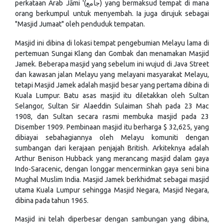
perkataan Arab Jāmi '(جامع) yang bermaksud tempat di mana
orang berkumpul untuk menyembah. Ia juga dirujuk sebagai
"Masjid Jumaat" oleh penduduk tempatan.
Masjid ini dibina di lokasi tempat pengebumian Melayu lama di
pertemuan Sungai Klang dan Gombak dan menamakan Masjid
Jamek. Beberapa masjid yang sebelum ini wujud di Java Street
dan kawasan jalan Melayu yang melayani masyarakat Melayu,
tetapi Masjid Jamek adalah masjid besar yang pertama dibina di
Kuala Lumpur. Batu asas masjid itu diletakkan oleh Sultan
Selangor, Sultan Sir Alaeddin Sulaiman Shah pada 23 Mac
1908, dan Sultan secara rasmi membuka masjid pada 23
Disember 1909. Pembinaan masjid itu berharga $ 32,625, yang
dibiayai sebahagiannya oleh Melayu komuniti dengan
sumbangan dari kerajaan penjajah British. Arkiteknya adalah
Arthur Benison Hubback yang merancang masjid dalam gaya
Indo-Saracenic, dengan longgar mencerminkan gaya seni bina
Mughal Muslim India. Masjid Jamek berkhidmat sebagai masjid
utama Kuala Lumpur sehingga Masjid Negara, Masjid Negara,
dibina pada tahun 1965.
Masjid ini telah diperbesar dengan sambungan yang dibina,