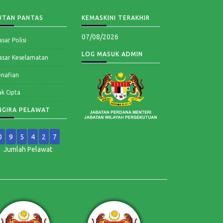
UTAN PANTAS
KEMASKINI TERAKHIR
07/08/2026
sar Polisi
LOG MASUK ADMIN
asar Keselamatan
enafian
k Cipta
NGIRA PELAWAT
0
9
5
4
2
7
Jumlah Pelawat