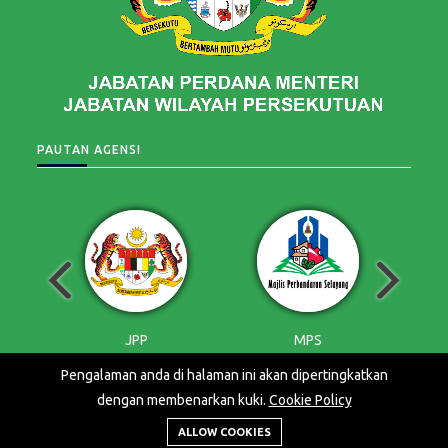
PAUTAN AGENSI
P
MPS
MPAJ
Pengalaman anda di halaman ini akan dipertingkatkan
dengan membenarkan kuki.
Cookie Policy
© 2026
Paparan terbaik menggunakan pelayar
Hak Cipta
ALLOW COOKIES
River of
popular dengan resolusi 1920 X 1080
Terpelihara